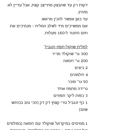
דקות רק עד שהבצק מתייצב קצת, אבל עדיין לא 
מזהיב.
עד כאן אפשר להכין מראש.
אם ממשיכים מיד לשלב המלית - מנמיכים את 
חום התנור ל-160 מעלות.
למלית שוקול-תפוז-זנגביל
300 גר' שוקולד מריר
200 גר' חמאה 
2 ביצים
4 חלמונים
50 גר' סוכר
גרידה מתפוז אחד
3 כפות ליקר תפוזים
1 כף זנגביל טרי קצוץ דק דק (הכי טוב בכותש 
שום)
1.ממיסים במיקרוגל שוקולד עם חמאה (בפולסים 