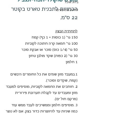
בלוג אוכל
הכמויות לתבנית טארט בקוטר 
לחיות את פורטו
22 ס"מ.
לתחתית הבצק
150 גר' (1 כוסות + 1 כף) קמח
100 גר' חמאה קרה חתוכה לקוביות
50 גר' (1/4 כוס) סוכר או אבקת סוכר
30 גר' (2 כפות) שקד מולבן טחון
1 חלמון 
1.במעבד מזון שמים את כל החומרים היבשים 
(קמח, שקדים וסוכר).
2. חותכים את החמאה לקוביות, מוסיפים למעבד 
מזון ומעבדים עד לקבלת תערובת פירורית 
(מרקם חול ים).
3. מוסיפים חלמון וממשיכים לעבד ממש עוד 
כמה שניות עד להיווצרות כדור בצק. אם לא נוצר 