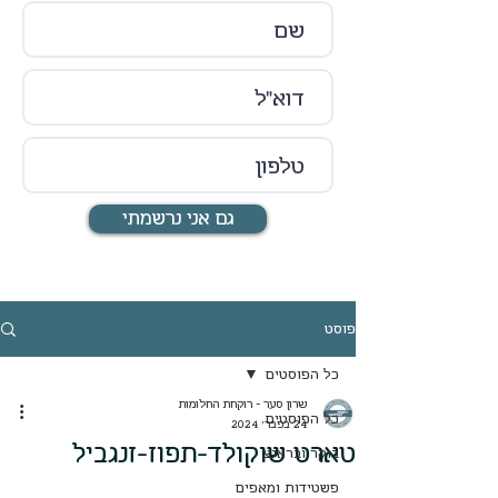
גם אני נרשמתי
פוסט
כל הפוסטים
שרון סער - רוקחת החלומות
כל הפוסטים
24 בפבר׳ 2024
טארט שוקולד-תפוז-זנגביל
בוקר ובראנצ
פשטידות ומאפים