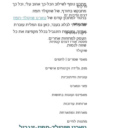
מתכון נוסף לשילוב הכל-כך אהוב עלי, וכל כך 
מרקים
מתבקש בחורף, של שוקולד תפוז.
דגים ופירות ים
בניגוד למתכון קודם של 
טארט שוקולד-תפוז
עוף ובשר
שהעליתי לבלוג בעבר, כאן גם המלית עוברת 
אפייה, ותוספת הזנגביל בכלל מקפיצה את כל 
ירקות וסלטים
העסק למחוזות אחרים. 
פסטה אורז דגנים קטניות
שווה לנסות.
שוקולד
מאפי שמרים | לחמים
מוס, גלידה וקינוחים אישיים
עוגיות וחיתוכיות
פאי וטארט
מאפינס ועוגות בחושות
ארוחות ערוכות
מארחת ומתארחת
מתנות לחיים
טארט שוקולד-תפוז-זנגביל