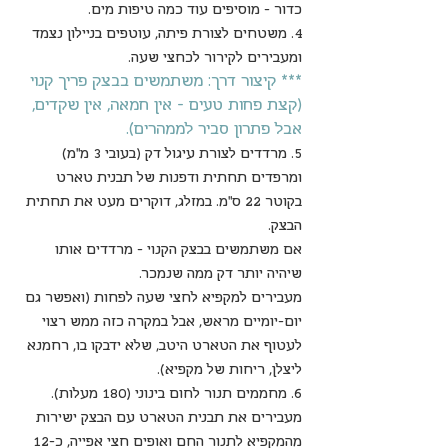
כדור - מוסיפים עוד כמה טיפות מים.
4. משטחים לצורת פיתה, עוטפים בניילון נצמד 
ומעבירים לקירור לכחצי שעה.
*** קיצור דרך: משתמשים בבצק פריך קנוי 
(קצת פחות טעים - אין חמאה, אין שקדים, 
אבל פתרון סביר לממהרים).
5. מרדדים לצורת עיגול דק (בעובי 3 מ"מ) 
ומרפדים תחתית ודפנות של תבנית טארט 
בקוטר 22 ס"מ. במזלג, דוקרים מעט את תחתית 
הבצק.
אם משתמשים בבצק הקנוי - מרדדים אותו 
שיהיה יותר דק ממה שנמכר.
מעבירים למקפיא לחצי שעה לפחות (ואפשר גם 
יום-יומיים מראש, אבל במקרה כזה ממש רצוי 
לעטוף את הטארט היטב, שלא ידבקו בו, רחמנא 
ליצלן, ריחות של מקפיא).
6. מחממים תנור לחום בינוני (180 מעלות). 
מעבירים את תבנית הטארט עם הבצק ישירות 
מהמקפיא לתנור החם ואופים חצי אפייה, כ-12 