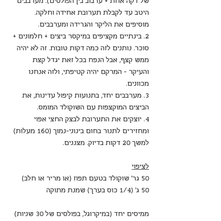
של דקה אחת + ערבוב בין הפולסים). מערבבים 
היטב עד לקבלת תערובת אחידה וחלקה. 
מוסיפים את הליקר והגרידה ומערבבים.
2. בינתיים מקציפים במיקסר ביצים + חלמונים + 
סוכר. נותנים לזה כמה דקות טובות. זה לא יהיה 
ממש קצף, אבל הנפח בכל זאת יגדל קצת 
והעיקר - המרקם יהיה קטיפתי, ולזה אנחנו 
מכוונים.
3. מערבבים יחד, בתנועות קיפול עדינות, את 
הביצים המוקצפות עם השוקולד המומס.
4. יוצקים את התערובת לבצק החצי אפוי 
ומחזירים לתנור בחום בינוני-נמוך (160 מעלות) 
למשך 20 דקות בדיוק. מצננים.
לציפוי
50 גר' שוקולד בטעם תפוז (או מריר או חלב) 
50 ג' (1/4 כוס בערך) שמנת מתוקה
ממיסים יחד (במיקרוגל, בפולסים של 30 שניות) 