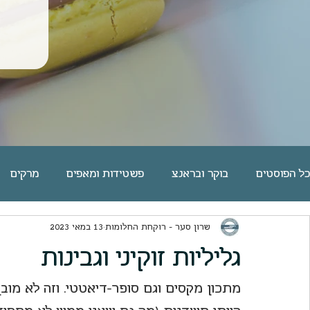
כל הפוסטים
בוקר ובראנצ
פשטידות ומאפים
מרקים
שרון סער - רוקחת החלומות
13 במאי 2023
פסטה אורז דגנים קטניות
שוקולד
מאפי שמרים | לחמי
גליליות זוקיני וגבינות
פאי וטארט
מאפינס ועוגות בחושות
ארוחות ערוכות
מתכון מקסים וגם סופר-דיאטטי. וזה לא מובן