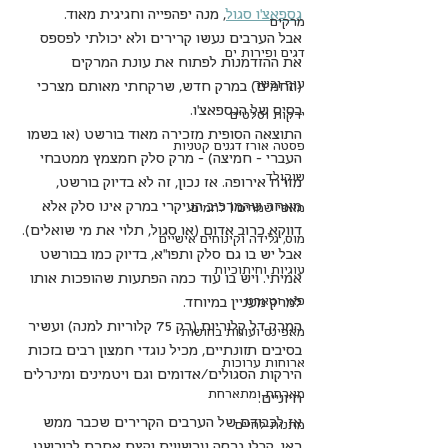
גספאצ'ו סגול
, מנה יפהפייה וחגיגית מאוד. 
מרקים
אבל הערבים נעשו קרירים ולא יכולתי לפספס 
דגים ופירות ים
את ההזדמנות לפתוח את עונת המרקים 
עוף ובשר
(החמים) במרק חדש, שרקחתי מאותם מצרכי 
בסיס של הגספאצ'ו. 
ירקות וסלטים
התוצאה הסופית מזכירה מאוד בורשט (או בשמו 
פסטה אורז דגנים קטניות
העברי - חמיצה) - מרק סלק חמצמץ ממטבחי 
שוקולד
מזרח אירופה. אז נכון, זה לא בדיוק בורשט, 
מאחר שהמרכיב העיקרי במרק אינו סלק אלא 
מאפי שמרים | לחמים
דווקא כרוב אדום (או סגול, תלוי את מי שואלים). 
מוס, גלידה וקינוחים אישיים
אבל יש בו גם סלק ותפו"א, בדיוק כמו בבורשט 
עוגיות וחיתוכיות
אמיתי. ויש בו עוד כמה הפתעות שהופכות אותו 
פאי וטארט
למרק מעניין במיוחד.
המרק דל קלוריות (רק 75 קלוריות למנה) ועשיר 
מאפינס ועוגות בחושות
בסיבים תזונתיים, מכיל נוגדי חמצון רבים בזכות 
ארוחות ערוכות
הירקות הסגולים/אדומים וגם ויטמינים ומינרלים 
מארחת ומתארחת
חיוניים.
אז לכבודם של הערבים הקרירים שכבר ממש 
מתנות לחיים
כאן, קבלו גרסה עכשווית וקצת אחרת לבורשט.