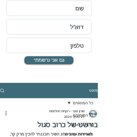
גם אני נרשמתי
פוסט
כל הפוסטים
שרון סער - רוקחת החלומות
כל הפוסטים
25 באוק׳ 2024
בורשט של כרוב סגול
בוקר ובראנצ
לארוחת ערב החג השני תכננתי להכין מרק קר, 
פשטידות ומאפים