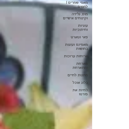
מאפי שמרים |
לחמים
מוס, גלידה
וקינוחים אישיים
עוגיות
וחיתוכיות
פאי וטארט
מאפינס ועוגות
בחושות
ארוחות ערוכות
מארחת
ומתארחת
מתנות לחיים
בלוג אוכל
לחיות את
פורטו