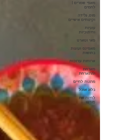
מאפי שמרים |
לחמים
מוס, גלידה
וקינוחים אישיים
עוגיות
וחיתוכיות
פאי וטארט
מאפינס ועוגות
בחושות
ארוחות ערוכות
מארחת
ומתארחת
מתנות לחיים
בלוג אוכל
לחיות את
פורטו