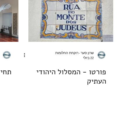
פסטה אורז דגנים קטניות
שוקולד
מאפי שמרים | לחמים
מאפינס ועוגות בחושות
ארוחות ערוכות
מארחת ומתארח
שרון סער - רוקחת החלומות
22 ביולי
פורטו - המסלול היהודי
תחיי
העתיק